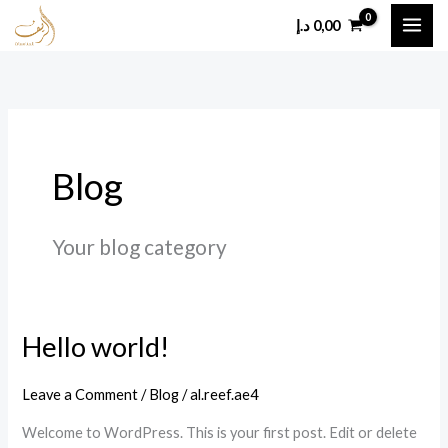
Skip
د.إ
0,00
to
content
Blog
Your blog category
Hello world!
Hello
world!
Leave a Comment
/
Blog
/
al.reef.ae4
Welcome to WordPress. This is your first post. Edit or delete